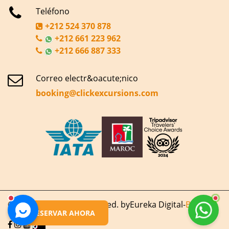
Teléfono
+212 524 370 878
+212 661 223 962
+212 666 887 333
Correo electr&oacute;nico
booking@clickexcursions.com
© 2020 | All Rights Reserved. by
Eureka Digital
-
Blog
RESERVAR AHORA