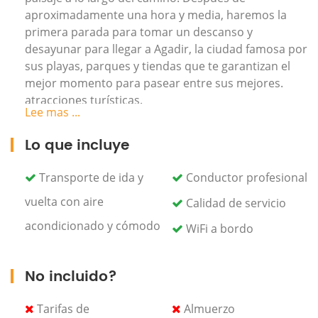
aproximadamente una hora y media, haremos la
primera parada para tomar un descanso y
desayunar para llegar a Agadir, la ciudad famosa por
sus playas, parques y tiendas que te garantizan el
mejor momento para pasear entre sus mejores.
atracciones turísticas.
Lee mas ...
Durante este viaje, tendrá la oportunidad de visitar
Lo que incluye
el famoso parque Crocoparc en menos de una hora
y media (no incluido en el precio) y luego dirigirse a
Transporte de ida y
Conductor profesional
Agadir Ufla, el sitio arqueológico e histórico de
Agadir Oufla, donde pasará por alto la vista
vuelta con aire
Calidad de servicio
panorámica desde esta altura y visitará la Kasbah de
acondicionado y cómodo
WiFi a bordo
Ufla.
Luego, el conductor lo llevará a la hermosa y
No incluido?
tranquila playa de Agadir (tiempo libre) para
practicar actividades opcionales (entretenimiento,
Tarifas de
Almuerzo
practicar ciertos deportes acuáticos a voluntad,