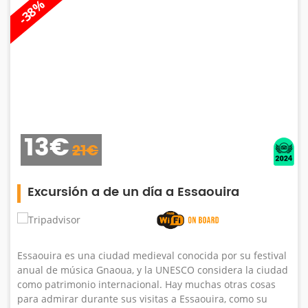
-28%
249€
350€
Tour privado por el desierto de Merzo
3 días
val
udad
Durante estos 3 días de excursión por el desierto de
s
Merzouga, nuestro conductor lo recogerá de su hotel e
Marrakech. para una aventura a través de las magnífic