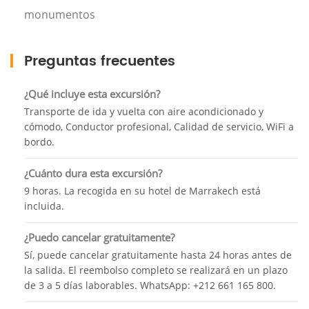
tomar fotos y selfies, y documentar los momentos
monumentos
más hermosos).
Puede pasar un buen rato en la playa de arena,
Preguntas frecuentes
donde el clima es soleado y moderado durante todo
el año, y pasear por el paseo marítimo que se
¿Qué incluye esta excursión?
extiende a lo largo de la franja costera. Y almuerzo
Transporte de ida y vuelta con aire acondicionado y
(tiempo libre no incluido).
cómodo, Conductor profesional, Calidad de servicio, WiFi a
bordo.
Tome la carretera hacia el famoso Zoco (mercado) y
visite una cooperativa de mujeres que produce
¿Cuánto dura esta excursión?
aceite de argán tradicional. *Cerrado los lunes*
9 horas. La recogida en su hotel de Marrakech está
incluida.
Nuestro recorrido continúa yendo al puerto
deportivo y divirtiéndonos explorando la zona, luego
¿Puedo cancelar gratuitamente?
regresamos al punto de encuentro y preparamos el
Sí, puede cancelar gratuitamente hasta 24 horas antes de
viaje de regreso y nos encontramos con el
la salida. El reembolso completo se realizará en un plazo
conductor alrededor de las 6:00 p.m.
de 3 a 5 días laborables. WhatsApp: +212 661 165 800.