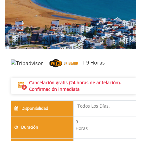
9
Horas
Cancelación gratis (24 horas de antelación),
Confirmación inmediata
Todos Los Días.
Disponibilidad
9
Duración
Horas