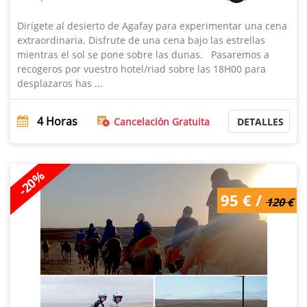
Dirígete al desierto de Agafay para experimentar una cena
extraordinaria. Disfrute de una cena bajo las estrellas
mientras el sol se pone sobre las dunas. Pasaremos a
recogeros por vuestro hotel/riad sobre las 18H00 para
desplazaros has ...
4
Horas
Cancelación Gratuita
DETALLES
-20%
95 € /
120 €