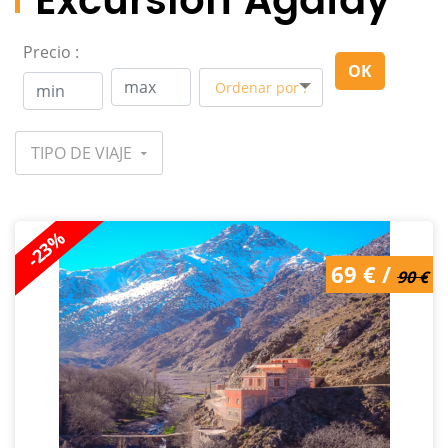
Excursión Agafay
Precio :
OK
Ordenar por :
TIPO DE VIAJE
-23%
69 € /
90 €