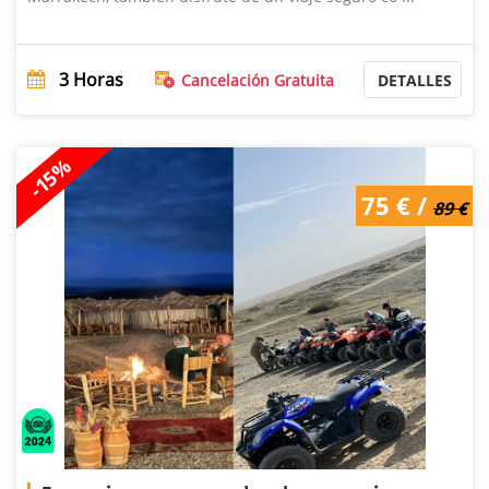
3
Horas
Cancelación Gratuita
DETALLES
-15%
75 € /
89 €