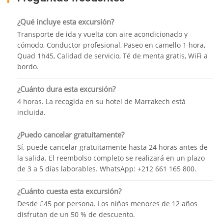
mientras estés en Marrakech. Deténgase en un lugar para
disfrutar de un té de menta gratuito y tenga un hermoso
¿Qué incluye esta excursión?
momento marroquí compartido con el personal y el
Transporte de ida y vuelta con aire acondicionado y
conductor.
cómodo, Conductor profesional, Paseo en camello 1 hora,
Quad 1h45, Calidad de servicio, Té de menta gratis, WiFi a
Para la segunda experiencia que es la bicicleta Quad, la
bordo.
tripulación le presentará cómo usar el ATV, algunas
instrucciones antes del inicio sobre el equipo que usará
¿Cuánto dura esta excursión?
(gafas, guantes y aldea) y luego una prueba de manejo con
4 horas. La recogida en su hotel de Marrakech está
la guía de la bicicleta quad.
incluida.
Aquí comienza la aventura, siga a la guía de quads que lo
¿Puedo cancelar gratuitamente?
llevará a ver algunos paisajes impresionantes en la amplia
Sí, puede cancelar gratuitamente hasta 24 horas antes de
tierra de las palmeras, disfrute de este momento
la salida. El reembolso completo se realizará en un plazo
aventurero con un guía profesional de vehículos todo
de 3 a 5 días laborables. WhatsApp: +212 661 165 800.
terreno y también tome hermosas fotos en la cima de las
dunas rugosas. . La caminata que el guía lo guiará en una
¿Cuánto cuesta esta excursión?
de las opciones fascinantes para disfrutar de cada parte
Desde £45 por persona. Los niños menores de 12 años
de la palmera.
disfrutan de un 50 % de descuento.