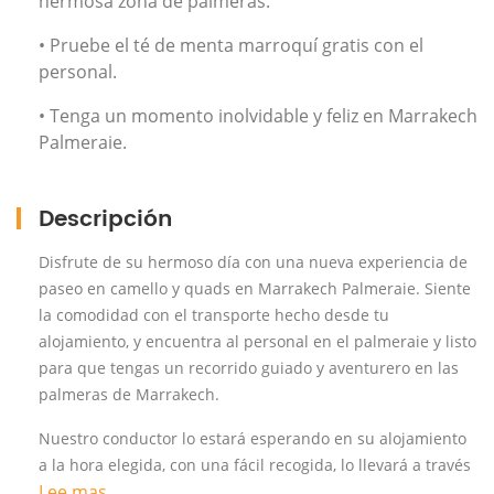
hermosa zona de palmeras.
• Pruebe el té de menta marroquí gratis con el
personal.
• Tenga un momento inolvidable y feliz en Marrakech
Palmeraie.
Descripción
Disfrute de su hermoso día con una nueva experiencia de
paseo en camello y quads en Marrakech Palmeraie. Siente
la comodidad con el transporte hecho desde tu
alojamiento, y encuentra al personal en el palmeraie y listo
para que tengas un recorrido guiado y aventurero en las
palmeras de Marrakech.
Nuestro conductor lo estará esperando en su alojamiento
a la hora elegida, con una fácil recogida, lo llevará a través
Lee mas ...
de las montañas del Atlas para disfrutar más de la belleza