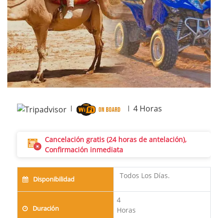
Next
4
Horas
Cancelación gratis (24 horas de antelación),
Confirmación inmediata
Todos Los Días.
Disponibilidad
4
Duración
Horas