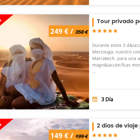
%
Tour privado p
350 € /
249 € /
249 €
350 €
Durante estos 3 d&iacu
Merzouga, nuestro con
Marrakech. para una a
magn&iacute;ficas mont
...
3
Día
%
2 días de viaje
199 € /
149 € /
149 €
199 €