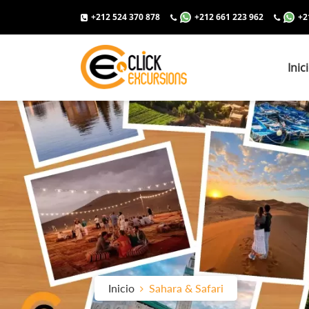
+212 524 370 878
+212 661 223 962
+2
Inic
Inicio
Sahara & Safari