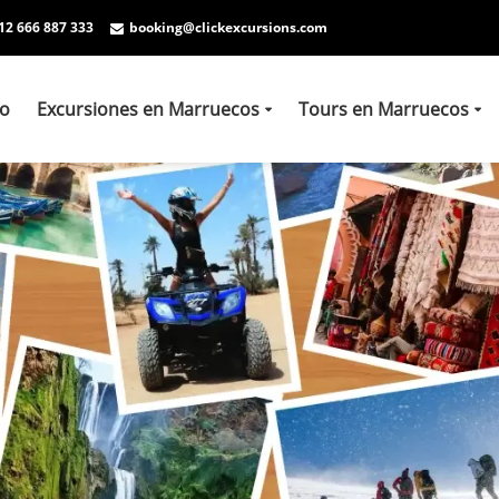
12 666 887 333
booking@clickexcursions.com
io
Excursiones en Marruecos
Tours en Marruecos