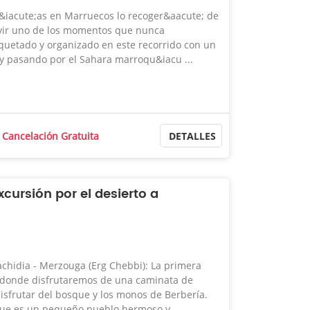
d&iacute;as en Marruecos lo recoger&aacute; de
ivir uno de los momentos que nunca
quetado y organizado en este recorrido con un
 y pasando por el Sahara marroqu&iacu ...
Cancelación Gratuita
DETALLES
xcursión por el desierto a
rachidia - Merzouga (Erg Chebbi): La primera
 donde disfrutaremos de una caminata de
isfrutar del bosque y los monos de Berbería.
que es un pequeño pueblo hermoso y ...