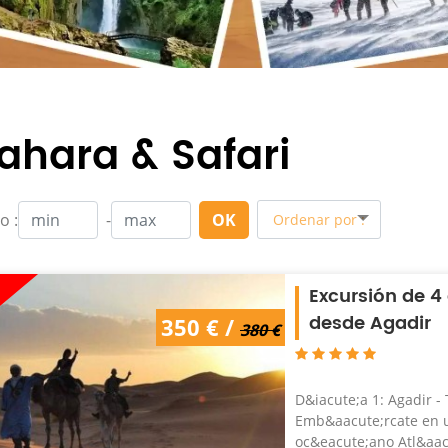
ahara & Safari
o :
-
OK
Ordenar por :
Excursión de 4
desde Agadir
380 € /
350 € /
350 €
380 €
D&iacute;a 1: Agadir -
Emb&aacute;rcate en un
oc&eacute;ano Atl&aacu