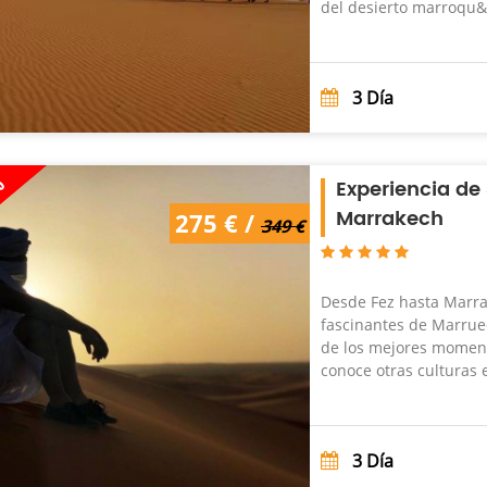
del desierto marroqu&i
3
Día
%
Experiencia de 
Marrakech
349 € /
275 € /
275 €
349 €
Desde Fez hasta Marrak
fascinantes de Marrue
de los mejores momento
conoce otras culturas e
3
Día