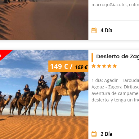
marroqu&iacute;, culm
4
Día
%
Desierto de Zag
169 € /
149 € /
149 €
169 €
1 día: Agadir - Tarouda
Agdaz - Zagora Diríjas
aventura de campament
desierto, y tenga un ino
2
Día