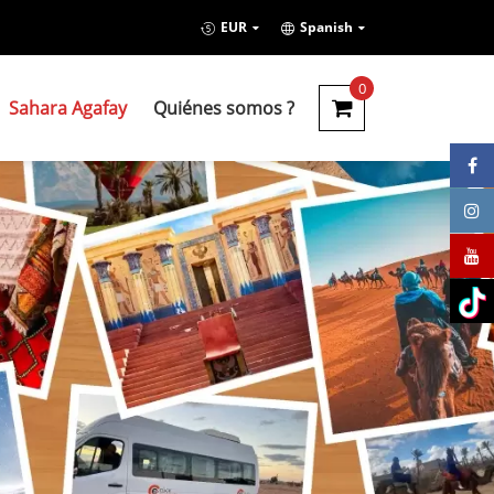
EUR
Spanish
0
Sahara Agafay
Quiénes somos ?